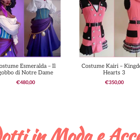
ostume Esmeralda – Il
Costume Kairi – King
gobbo di Notre Dame
Hearts 3
€
480,00
€
350,00
otti in Moda e Acce