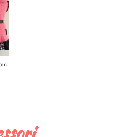
dom
ssori