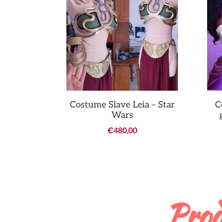
Costume Slave Leia – Star
C
Wars
€
480,00
Prod