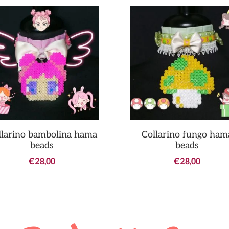
llarino bambolina hama
Collarino fungo ham
beads
beads
€
28,00
€
28,00